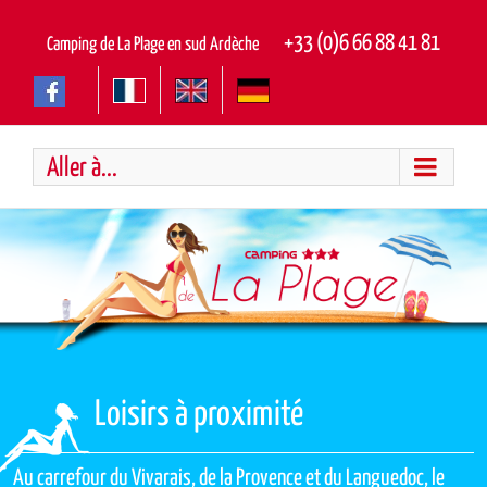
Skip
to
+33 (0)6 66 88 41 81
Camping de La Plage en sud Ardèche
content
Aller à...
Loisirs à proximité
Au carrefour du Vivarais, de la Provence et du Languedoc, le